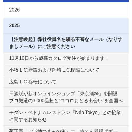
2026
2025
【注意喚起】弊社役員名を騙る不審なメール（なりす
ましメール）にご注意ください
11月10日から歳暮カタログ受注が始まります！
小牧 L.C.新設および岡崎 L.C.閉鎖について
広島 L.C.移転について
日酒販が新オンラインショップ「東京酒粋」を開設
プロ厳選の3,000品超と“ココロおどる出会い”を全国へ
モダン・ベトナムレストラン『Nén Tokyo』との協業
に関するお知らせ
菊正宗「ご当地つまみの旅」に「赤てん風揚げボー