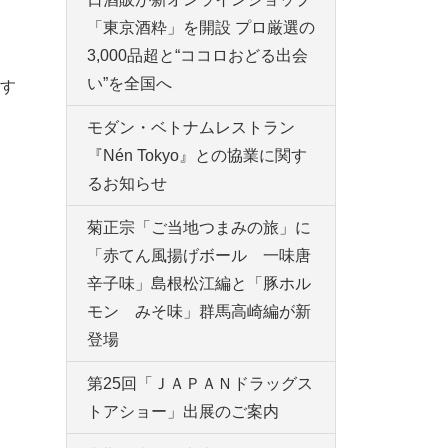
「東京酒粋」を開設 プロ厳選の
3,000品超と“ココロおどる出会
い”を全国へ
す
モダン・ベトナムレストラン
『Nén Tokyo』との協業に関す
るお知らせ
菊正宗「ご当地つまみの旅」に
「赤てん風揚げボール 一味唐
辛子味」島根松江編と「豚ホル
モン みそ味」群馬高崎編が新
登場
第25回「ＪＡＰＡＮドラッグス
トアショー」出展のご案内