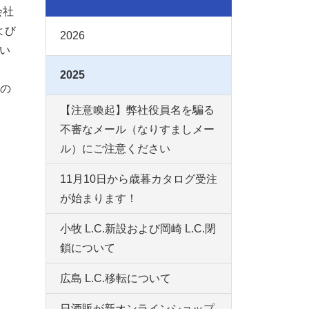
会社
よび
2026
い
2025
の
【注意喚起】弊社役員名を騙る
不審なメール（なりすましメー
ル）にご注意ください
11月10日から歳暮カタログ受注
が始まります！
小牧 L.C.新設および岡崎 L.C.閉
鎖について
広島 L.C.移転について
日酒販が新オンラインショップ