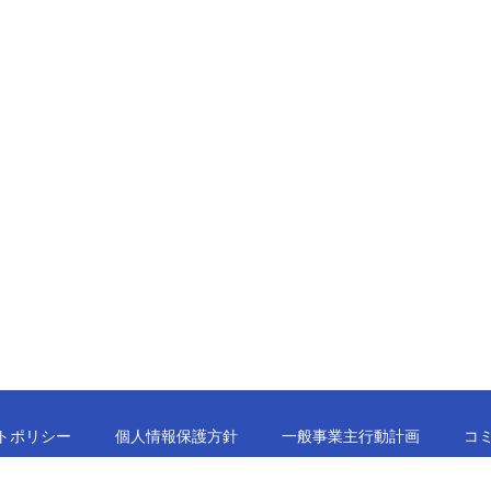
トポリシー
個人情報保護方針
一般事業主行動計画
コ
Presented by NIHON SHURUI HANBAI CO., LTD. All Rights Reserved.