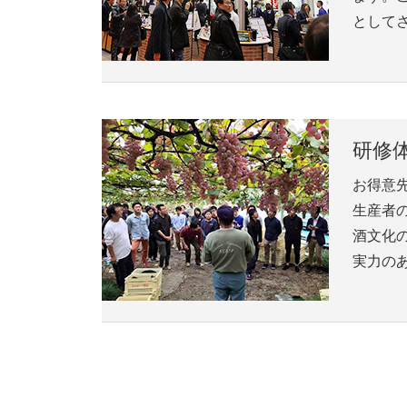
として
研修
お得意
生産者
酒文化
実力の