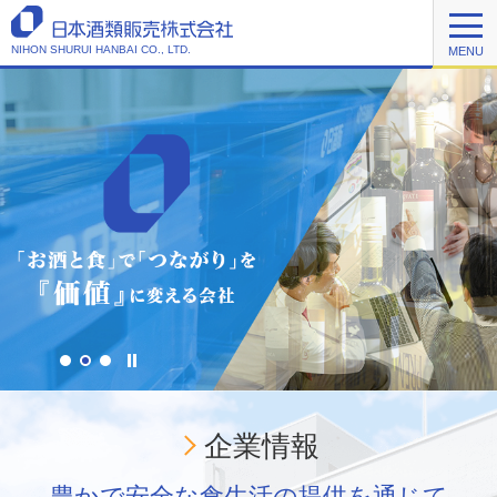
NIHON SHURUI HANBAI CO., LTD.
MENU
1
2
3
S
l
i
d
e
企業情報
r
S
t
豊かで安全な食生活の提供を通じて