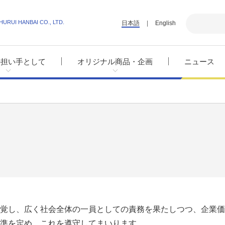
HURUI HANBAI CO., LTD.
日本語
English
の担い手として
オリジナル商品・企画
ニュース
覚し、広く社会全体の一員としての責務を果たしつつ、企業価
準を定め、これを遵守してまいります。