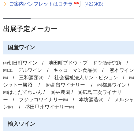
ご案内パンフレットはコチラ
（4226KB）
出展予定メーカー
国産ワイン
㈲朝日町ワイン / 池田町ブドウ・ブ ドウ酒研究所 /
㈱エーデルワイン / キッコーマン食品㈱ / 熊本ワイン
㈱ / 三和酒類㈱ / 社会福祉法人サン・ビジョン / ㈱
シャトー勝沼 / ㈱高畠ワイナリー / ㈱都農ワイン /
㈱はこだてわいん / ㈱林農園 / ㈱広島三次ワイナリ
ー / フジッコワイナリー㈱ / 本坊酒造㈱ / メルシャ
ン㈱ / 盛田甲州ワイナリー㈱
輸入ワイン