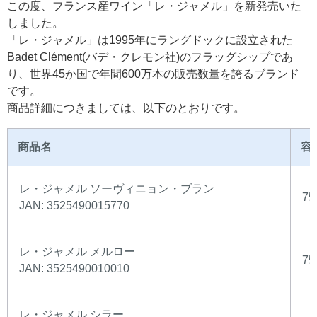
この度、フランス産ワイン「レ・ジャメル」を新発売いた
しました。
「レ・ジャメル」は1995年にラングドックに設立された
Badet Clément(バデ・クレモン社)のフラッグシップであ
り、世界45か国で年間600万本の販売数量を誇るブランド
です。
商品詳細につきましては、以下のとおりです。
商品名
容
レ・ジャメル ソーヴィニョン・ブラン
75
JAN: 3525490015770
レ・ジャメル メルロー
75
JAN: 3525490010010
レ・ジャメル シラー