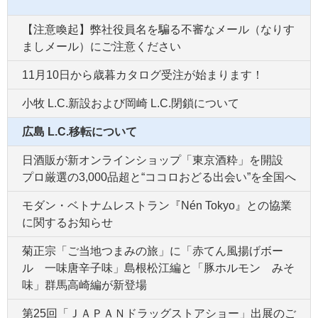
【注意喚起】弊社役員名を騙る不審なメール（なりす
ましメール）にご注意ください
11月10日から歳暮カタログ受注が始まります！
小牧 L.C.新設および岡崎 L.C.閉鎖について
広島 L.C.移転について
日酒販が新オンラインショップ「東京酒粋」を開設
プロ厳選の3,000品超と“ココロおどる出会い”を全国へ
モダン・ベトナムレストラン『Nén Tokyo』との協業
に関するお知らせ
菊正宗「ご当地つまみの旅」に「赤てん風揚げボー
ル 一味唐辛子味」島根松江編と「豚ホルモン みそ
味」群馬高崎編が新登場
第25回「ＪＡＰＡＮドラッグストアショー」出展のご