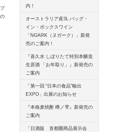
内！
プ
の
オーストラリア産3L バッグ・
イン・ボックスワイン
「NGARK（ヌガーク）」新発
売のご案内！
『喜久水 しぼりたて特別本醸造
生原酒 「お年取り」』新発売の
ご案内
「第一回 “日本の食品”輸出
EXPO」出展のお知らせ
『本格麦焼酎 樽ノ雫』新発売の
ご案内
「日酒販 首都圏商品展示会