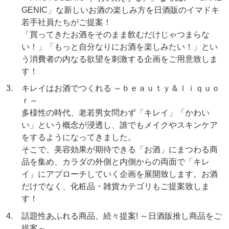
GENIC」な新しいお酒の楽しみ方を日酒販のイマドキ
若手社員たちがご提案！
「買ってきたお酒をそのまま飲むだけじゃつまらな
い！」「もっと自分なりにお酒を楽しみたい！」とい
う消費者の内なる欲望を刺激する企画をご用意致しま
す！
キレイはお酒でつくれる ～ｂｅａｕｔｙ＆ｌｉｑｕｏ
ｒ～
多様性の時代、老若男女問わず「キレイ」「かわい
い」という概念が浸透し、誰でもメイクやスキンケア
をするようになってきました。
そこで、美容効果が期待できる「お酒」にまつわる商
品を集め、カラダの外側と内側からの両面で「キレ
イ」にアプローチしていく企画を展開致します。お酒
だけでなく、化粧品・雑貨カテゴリもご提案致しま
す！
話題性あふれる商品、続々提案! ～日酒販推し商品をご
提案～