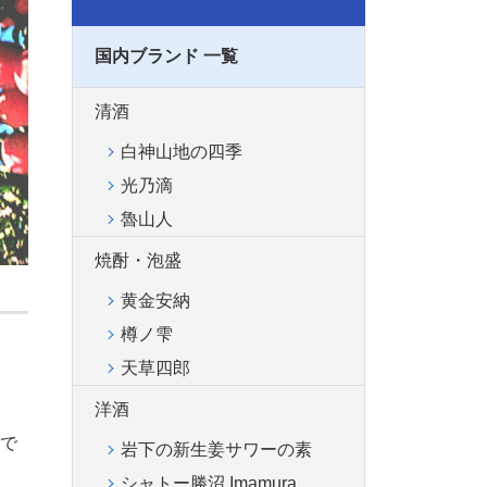
国内ブランド 一覧
清酒
白神山地の四季
光乃滴
魯山人
焼酎・泡盛
黄金安納
樽ノ雫
天草四郎
洋酒
で
岩下の新生姜サワーの素
シャトー勝沼 Imamura