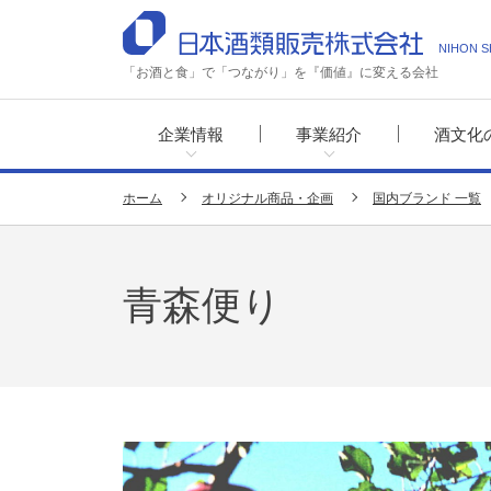
NIHON S
「お酒と食」で「つながり」を『価値』に変える会社
企業情報
事業紹介
酒文化
ホーム
オリジナル商品・企画
国内ブランド 一覧
青森便り