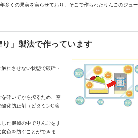
年多くの果実を実らせており、そこで作られたりんごのジュー
搾り」製法で作っています
に触れさせない状態で破砕・
ごを砕いてから搾るため、空
で酸化防止剤（ビタミンC溶
にした機械の中でりんごをす
に変色を防ぐことができま