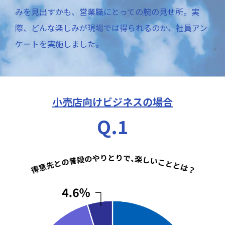
社員インタビュー
みを見出すかも、営業職にとっての腕の見せ所。実
流通本部 営業部
Y.K / 2017年入社
際、どんな楽しみが現場では得られるのか、社員アン
西日本本部 量販営業部
ケートを実施しました。
S.T / 2015年入社
東日本本部 業務用営業部
S.Y / 2014年入社
国際事業部 貿易課
小売店向けビジネスの場合
A.S / 2010年入社
Q.1
社員座談会
この仕事が、社会にもたらす
“意味”とは
Special Contents
“無限”を楽しむために
現場責任者対談
マーケットの可能性と、
日酒販への期待