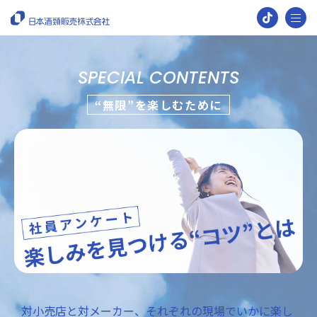
2028年卒ENTRY
SPECIAL CONTENTS
Market and Business
“無限”を楽しむために
マーケットとビジネス
マーケットの特徴と、
ビジネスモデル
小売の現場から見た、
日酒販ならではの強み
ケーススタディで知る、
メーカーとのビジネス創造
People and Work
人と仕事
日酒販の仕事
対小売店と対メーカー、それぞれの現場でいかに楽し